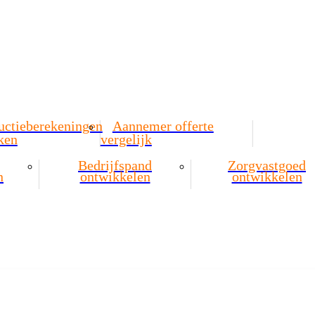
uctieberekeningen
Aannemer offerte
ken
vergelijk
Bedrijfspand
Zorgvastgoed
n
ontwikkelen
ontwikkelen