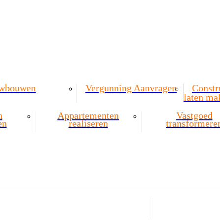
wbouwen
Vergunning Aanvragen
Constr
laten ma
n
Appartementen
Vastgoed
en
realiseren
transformere