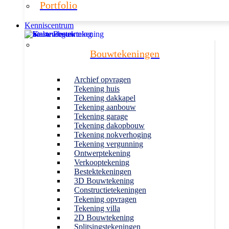
Portfolio
Kenniscentrum
Bouwtekeningen
Archief opvragen
Tekening huis
Tekening dakkapel
Tekening aanbouw
Tekening garage
Tekening dakopbouw
Tekening nokverhoging
Tekening vergunning
Ontwerptekening
Verkooptekening
Bestektekeningen
3D Bouwtekening
Constructietekeningen
Tekening opvragen
Tekening villa
2D Bouwtekening
Splitsingstekeningen