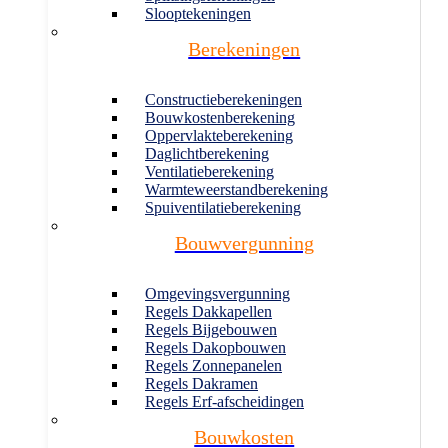
Slooptekeningen
Berekeningen
Constructieberekeningen
Bouwkostenberekening
Oppervlakteberekening
Daglichtberekening
Ventilatieberekening
Warmteweerstandberekening
Spuiventilatieberekening
Bouwvergunning
Omgevingsvergunning
Regels Dakkapellen
Regels Bijgebouwen
Regels Dakopbouwen
Regels Zonnepanelen
Regels Dakramen
Regels Erf-afscheidingen
Bouwkosten