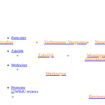
Particulier
ticulier
Verbouwen/ Vergroten
Nieu
Zakelijk
Zakelijk
Woninge
ontwikkel
Werkwijze
Werkwijze
Projecten
Reviews