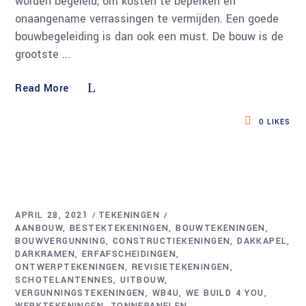
worden begeleid, om kosten te beperken en
onaangename verrassingen te vermijden. Een goede
bouwbegeleiding is dan ook een must. De bouw is de
grootste
Read More
0
LIKES
APRIL 28, 2021
TEKENINGEN
AANBOUW
BESTEKTEKENINGEN
BOUWTEKENINGEN
BOUWVERGUNNING
CONSTRUCTIEKENINGEN
DAKKAPEL
DARKRAMEN
ERFAFSCHEIDINGEN
ONTWERPTEKENINGEN
REVISIETEKENINGEN
SCHOTELANTENNES
UITBOUW
VERGUNNINGSTEKENINGEN
WB4U
WE BUILD 4 YOU