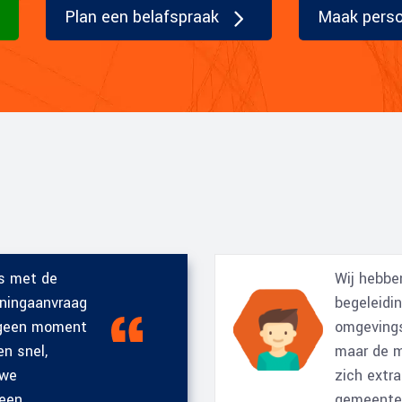
Plan een belafspraak
Maak persoo
ns met de
Wij hebbe
nningaanvraag
begeleidi
r geen moment
omgevings
n snel,
maar de m
 we
zich extr
 een
gemeente 