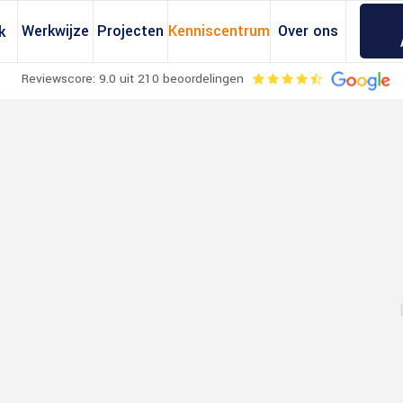
Werkwijze
Projecten
Kenniscentrum
Over ons
k
Reviewscore: 9.0 uit 210 beoordelingen
erekeningen
Omgevingsvergunning
erekening
Regels Dakkapellen
erekening
Regels Bijgebouwen
ening
Regels Dakopbouwen
ekening
Regels Zonnepanelen
tandberekening
Regels Dakramen