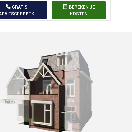
GRATIS
BEREKEN JE
ADVIESGESPREK
KOSTEN
Aannemer offerte vergelijk
Bouw
Bouwkostenberekening
Bouw
Bouw