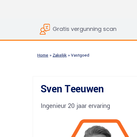
Tekening nokverhoging
Spuiventilati
Tekening vergunning
Ontwerptekening
Gratis vergunning scan
Verkooptekening
Bestektekeningen
3D Bouwtekening
Home
»
Zakelijk
»
Vastgoed
Constructietekeningen
Tekening opvragen
Tekening villa
Sven Teeuwen
2D Bouwtekening
Splitsingstekeningen
Slooptekeningen
Ingenieur 20 jaar ervaring