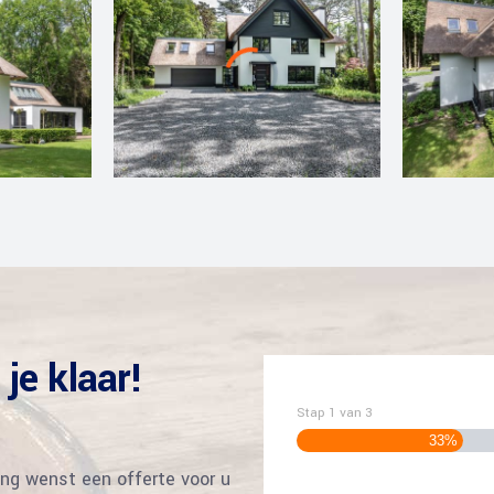
je klaar!
Stap
1
van
3
33%
ng wenst een offerte voor u