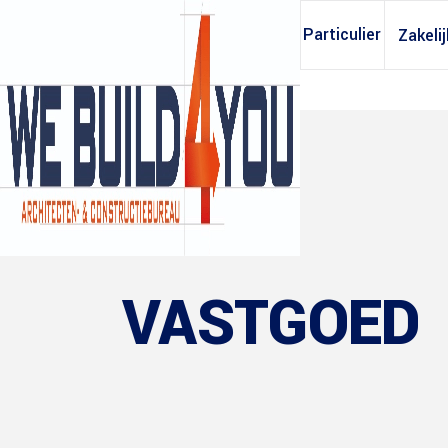
Particulier
Zakelij
VASTGOED
Archief opvragen
Constructieb
Tekening huis
Bouwkostenb
Tekening dakkapel
Oppervlakteb
Tekening aanbouw
Daglichtberek
Tekening garage
Ventilatieber
Tekening dakopbouw
Warmteweers