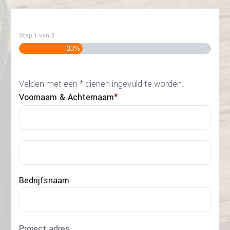
Stap
1
van
3
33%
Velden met een * dienen ingevuld te worden.
Voornaam & Achternaam
*
Voo
Acht
Bedrijfsnaam
Project adres