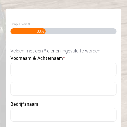
Stap
1
van
3
33%
Velden met een * dienen ingevuld te worden.
Voornaam & Achternaam
*
Voo
Acht
Bedrijfsnaam