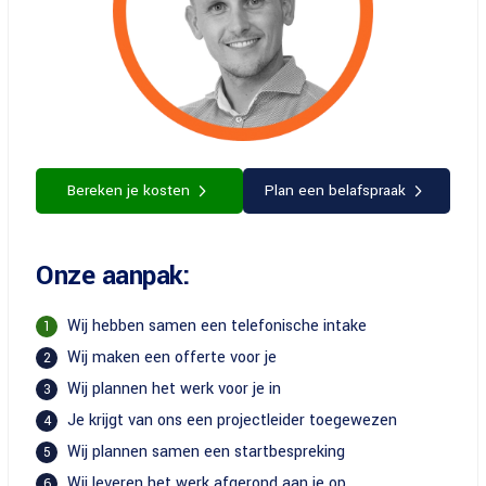
Bereken je kosten
Plan een belafspraak
Onze aanpak:
Wij hebben samen een telefonische intake
1
Wij maken een offerte voor je
2
Wij plannen het werk voor je in
3
Je krijgt van ons een projectleider toegewezen
4
Wij plannen samen een startbespreking
5
Wij leveren het werk afgerond aan je op
6