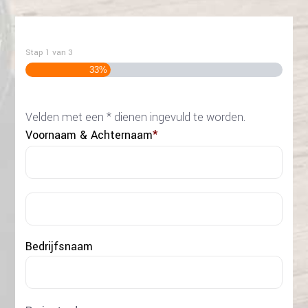
Stap
1
van
3
33%
Velden met een * dienen ingevuld te worden.
Voornaam & Achternaam
*
Voo
Acht
Bedrijfsnaam