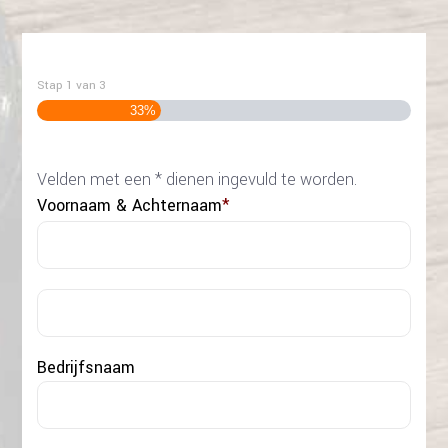
Stap
1
van
3
33%
Velden met een * dienen ingevuld te worden.
Voornaam & Achternaam
*
Voo
Acht
Bedrijfsnaam