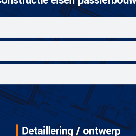
onstructie eisen passiefbou
Detaillering / ontwerp