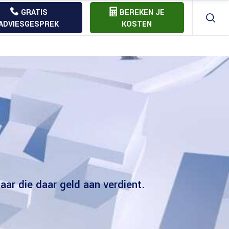
GRATIS
BEREKEN JE
ADVIESGESPREK
KOSTEN
Aannemer offerte vergelijk
Bouw
Bouwkostenberekening
Bouw
Bouw
Aannemer offerte vergelijk
Bouw
Bouwkostenberekening
Bouw
Bouw
ar die daar geld aan verdient.