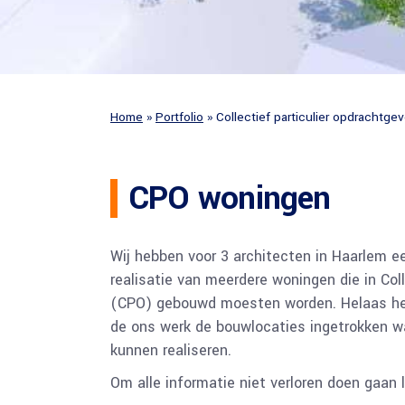
Tekening nokverhoging
Spuiventilati
Bestektekeningen
Tekening vergunning
3D Bouwtekening
Ontwerptekening
Constructietekeningen
Verkooptekening
Tekening opvragen
Home
»
Portfolio
»
Collectief particulier opdrachtge
Bestektekeningen
Tekening villa
3D Bouwtekening
2D Bouwtekening
Constructietekeningen
Splitsingstekeningen
CPO woningen
Tekening opvragen
Slooptekeningen
Tekening villa
Wij hebben voor 3 architecten in Haarlem ee
2D Bouwtekening
realisatie van meerdere woningen die in Col
Splitsingstekeningen
(CPO) gebouwd moesten worden. Helaas h
Slooptekeningen
de ons werk de bouwlocaties ingetrokken wa
kunnen realiseren.
Om alle informatie niet verloren doen gaan l