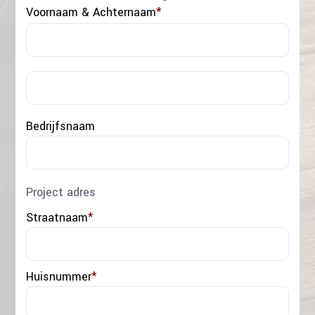
Voornaam & Achternaam
*
Voo
Acht
Bedrijfsnaam
Project adres
Straatnaam
*
Huisnummer
*