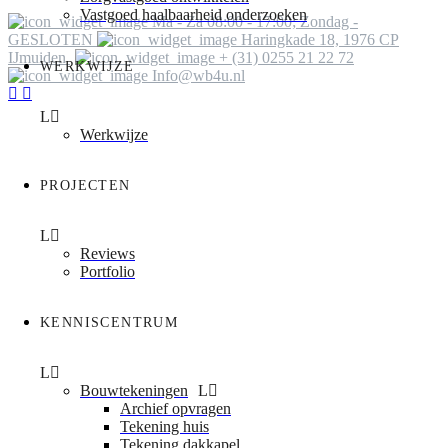
Vastgoed haalbaarheid onderzoeken
Ma - Za 08:00 - 17:00; Zondag -
GESLOTEN
Haringkade 18, 1976 CP
IJmuiden
+ (31) 0255 21 22 72
WERKWIJZE
Info@wb4u.nl
Werkwijze
PROJECTEN
Reviews
Portfolio
KENNISCENTRUM
Bouwtekeningen
Archief opvragen
Tekening huis
Tekening dakkapel