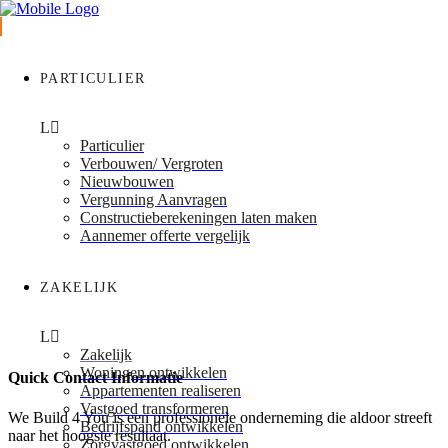
PARTICULIER
Particulier
Verbouwen/ Vergroten
Nieuwbouwen
Vergunning Aanvragen
Constructieberekeningen laten maken
Aannemer offerte vergelijk
ZAKELIJK
Zakelijk
Woningen ontwikkelen
Quick Contact Informatie
Appartementen realiseren
Vastgoed transformeren
We Build 4 You is een professionele onderneming die aldoor streeft
Bedrijfspand ontwikkelen
naar het hoogste resultaat.
Zorgvastgoed ontwikkelen