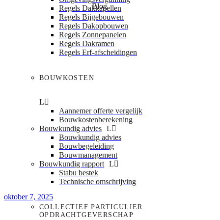
Blog
Regels Dakkapellen
Regels Bijgebouwen
Regels Dakopbouwen
We willen duurzaam
Regels Zonnepanelen
Regels Dakramen
Regels Erf-afscheidingen
bouwen, maar raken
verdwaald in regels en
BOUWKOSTEN
kosten
Aannemer offerte vergelijk
Bouwkostenberekening
Bouwkundig advies
Bouwkundig advies
Bouwbegeleiding
Bouwmanagement
Bouwkundig rapport
Stabu bestek
Technische omschrijving
oktober 7, 2025
COLLECTIEF PARTICULIER
OPDRACHTGEVERSCHAP