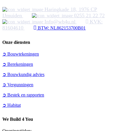
Haringkade 18, 1976 CP
IJmuiden
0255 21 22 72
Info@wb4u.nl
KVK:
81604610
BTW: NL862153700B01
Onze diensten
➲ Bouwtekeningen
➲ Berekeningen
➲ Bouwkundig advies
➲ Vergunningen
➲ Bestek en rapporten
➲ Habitat
We Build 4 You
Openingstijden: