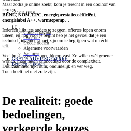
Maar zodra je online zoekt, kom je terecht in een doolhof van
termen:
OVER ONS
BENG
,
NOM
,
EPC
,
energieprestatiecoëfficiënt
,
energielabel A++
,
warmtepomp
…
Iedereen lijkt iets anders te zeggen, offertes lopen enorm
Contact pagina
uiteen, en nog voor je begint heb je het gevoel dat je een
Over ons
technisch ingenieur moet zijn om te begrijpen wat nu écht
Goede doelen
telt.
Algemene voorwaarden
Vactures
Veel huiseigenaren lopen hierop vast. Ze willen wél groener
GRATIS ADVIESGESPREK
wonen, maar raken ontmoedigd door de complexiteit.
Bereken je kosten
Duurzaamheid lijkt duur, onduidelijk en ver weg.
Toch hoeft het niet zo te zijn.
De realiteit: goede
bedoelingen,
verkeerde keuzes