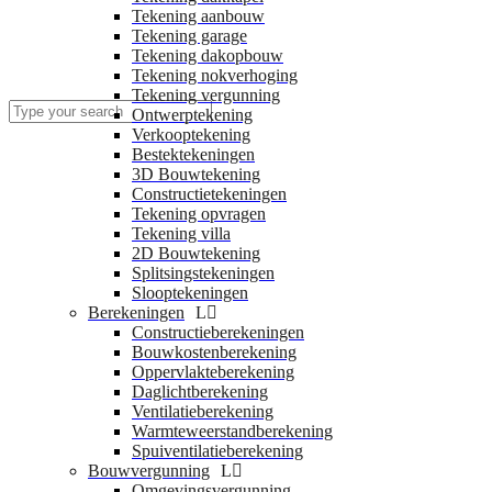
Tekening aanbouw
Tekening garage
Tekening dakopbouw
Tekening nokverhoging
Tekening vergunning
Ontwerptekening
Verkooptekening
Bestektekeningen
3D Bouwtekening
Constructietekeningen
Tekening opvragen
Tekening villa
2D Bouwtekening
Splitsingstekeningen
Slooptekeningen
Berekeningen
Constructieberekeningen
Bouwkostenberekening
Oppervlakteberekening
Daglichtberekening
Ventilatieberekening
Warmteweerstandberekening
Spuiventilatieberekening
Bouwvergunning
Omgevingsvergunning