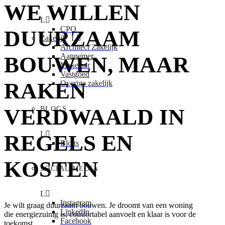
WE WILLEN
CPO
DUURZAAM
Zakelijk
Architect Zakelijk
Aannemer
BOUWEN, MAAR
Makelaar
Vastgoed
RAKEN
Overige zakelijk
VERDWAALD IN
BLOGS
REGELS EN
Blogs
KOSTEN
SOCIAL MEDIA
Instagram
Je wilt graag duurzaam bouwen. Je droomt van een woning
LinkedIn
die energiezuinig is, comfortabel aanvoelt en klaar is voor de
Facebook
toekomst.