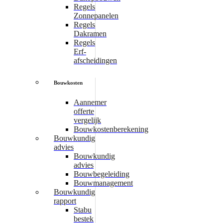
Regels
Zonnepanelen
Regels
Dakramen
Regels
Erf-
afscheidingen
Bouwkosten
Aannemer
offerte
vergelijk
Bouwkostenberekening
Bouwkundig
advies
Bouwkundig
advies
Bouwbegeleiding
Bouwmanagement
Bouwkundig
rapport
Stabu
bestek