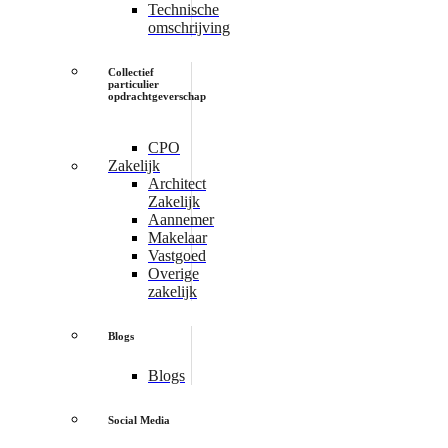
Technische
omschrijving
Collectief
particulier
opdrachtgeverschap
CPO
Zakelijk
Architect
Zakelijk
Aannemer
Makelaar
Vastgoed
Overige
zakelijk
Blogs
Blogs
Social Media