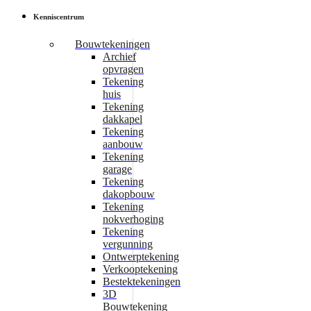
Kenniscentrum
Bouwtekeningen
Archief
opvragen
Tekening
huis
Tekening
dakkapel
Tekening
aanbouw
Tekening
garage
Tekening
dakopbouw
Tekening
nokverhoging
Tekening
vergunning
Ontwerptekening
Verkooptekening
Bestektekeningen
3D
Bouwtekening