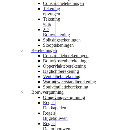
Constructietekeningen
Tekening
opvragen
Tekening
villa
2D
Bouwtekening
Splitsingstekeningen
Slooptekeningen
Berekeningen
Constructieberekeningen
Bouwkostenberekening
Oppervlakteberekening
Daglichtberekening
Ventilatieberekening
Warmteweerstandberekening
Spuiventilatieberekening
Bouwvergunning
Omgevingsvergunning
Regels
Dakkapellen
Regels
Bijgebouwen
Regels
Dakopbouwen