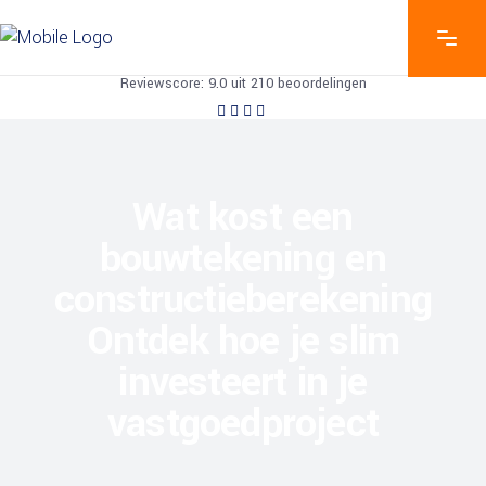
Reviewscore: 9.0 uit 210 beoordelingen
Wat kost een
bouwtekening en
constructieberekening
Ontdek hoe je slim
investeert in je
vastgoedproject