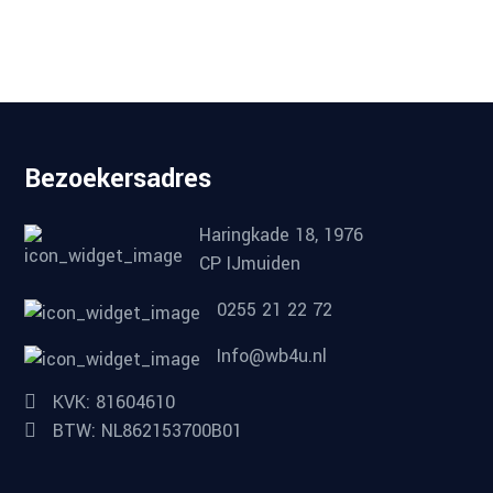
Bezoekersadres
Haringkade 18, 1976
CP IJmuiden
0255 21 22 72
Info@wb4u.nl
KVK: 81604610
BTW: NL862153700B01