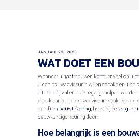
Tekening nokverhoging
Spuiventilati
Tekening vergunning
Ontwerptekening
Verkooptekening
Bestektekeningen
3D Bouwtekening
JANUARI 23, 2023
WAT DOET EEN BO
Constructietekeningen
Tekening opvragen
Wanneer u gaat bouwen komt er veel op u af.
Tekening villa
u een bouwadviseur in willen schakelen. Een 
2D Bouwtekening
uit. Daarbij zal er in de regel geholpen word
Splitsingstekeningen
alles klaar is. De bouwadviseur maakt de con
Slooptekeningen
pand) en
bouwtekening
, helpt bij de
vergunni
bouwkundige keuring doen.
Hoe belangrijk is een bouw