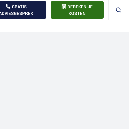
GRATIS
BEREKEN JE
ADVIESGESPREK
KOSTEN
Aannemer offerte vergelijk
Bouw
Bouwkostenberekening
Bouw
Bouw