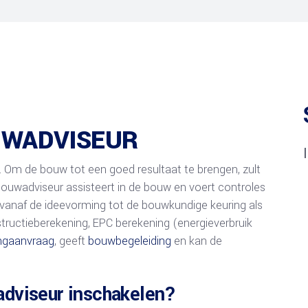
eberekening
Regels Erf-afscheidingen
UWADVISEUR
 Om de bouw tot een goed resultaat te brengen, zult
bouwadviseur assisteert in de bouw en voert controles
en vanaf de ideevorming tot de bouwkundige keuring als
structieberekening, EPC berekening (energieverbruik
ngaanvraag
, geeft
bouwbegeleiding
en kan de
adviseur inschakelen?