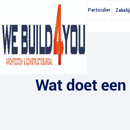
Particulier
Zakelij
Wat doet een
Archief opvragen
Constructieb
Tekening huis
Bouwkostenb
Tekening dakkapel
Oppervlakteb
Tekening aanbouw
Daglichtberek
Tekening garage
Ventilatieber
Tekening dakopbouw
Warmteweers