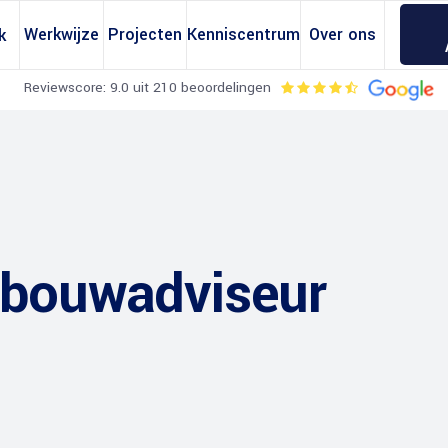
Werkwijze
Projecten
Kenniscentrum
Over ons
k
Reviewscore: 9.0 uit 210 beoordelingen
 bouwadviseur
erekeningen
Omgevingsvergunning
erekening
Regels Dakkapellen
erekening
Regels Bijgebouwen
ening
Regels Dakopbouwen
ekening
Regels Zonnepanelen
tandberekening
Regels Dakramen