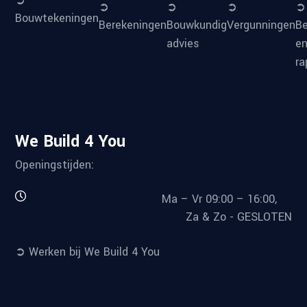
➲
➲
➲
➲
Bouwtekeningen
Berekeningen
Bouwkundig
Vergunningen
B
advies
e
ra
We Build 4 You
Openingstijden:
Ma – Vr 09:00 – 16:00,
Za & Zo - GESLOTEN
➲ Werken bij We Build 4 You