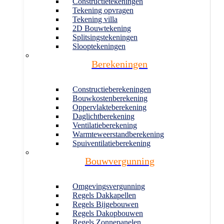
Constructietekeningen
Tekening opvragen
Tekening villa
2D Bouwtekening
Splitsingstekeningen
Slooptekeningen
Berekeningen
Constructieberekeningen
Bouwkostenberekening
Oppervlakteberekening
Daglichtberekening
Ventilatieberekening
Warmteweerstandberekening
Spuiventilatieberekening
Bouwvergunning
Omgevingsvergunning
Regels Dakkapellen
Regels Bijgebouwen
Regels Dakopbouwen
Regels Zonnepanelen