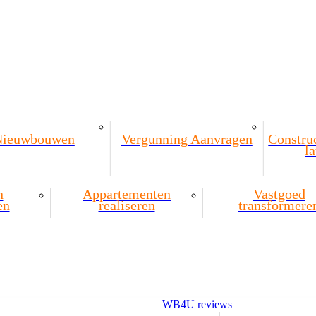
Nieuwbouwen
Vergunning Aanvragen
Constru
l
n
Appartementen
Vastgoed
en
realiseren
transformere