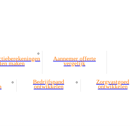
ctieberekeningen
Aannemer offerte
aten maken
vergelijk
Bedrijfspand
Zorgvastgoed
n
ontwikkelen
ontwikkelen