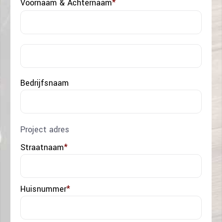
Voornaam & Achternaam
*
Voor
Acht
Bedrijfsnaam
Project adres
Straatnaam
*
Huisnummer
*