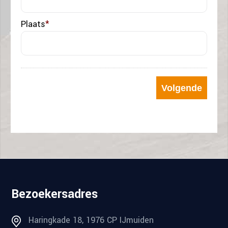
Plaats
*
Bezoekersadres
Haringkade 18, 1976 CP IJmuiden