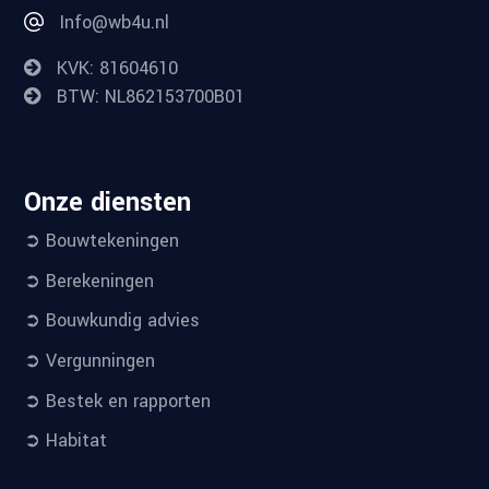
Info@wb4u.nl
KVK: 81604610
BTW: NL862153700B01
Onze diensten
➲ Bouwtekeningen
➲ Berekeningen
➲ Bouwkundig advies
➲ Vergunningen
➲ Bestek en rapporten
➲ Habitat