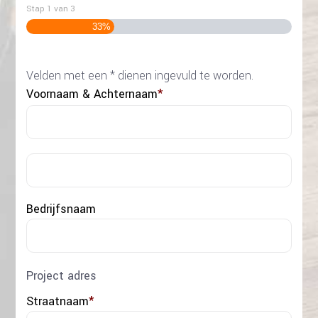
Stap
1
van
3
33%
Velden met een * dienen ingevuld te worden.
Voornaam & Achternaam
*
Voo
Acht
Bedrijfsnaam
Project adres
Straatnaam
*