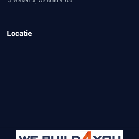
➲ Werken bij We Build 4 You
Locatie