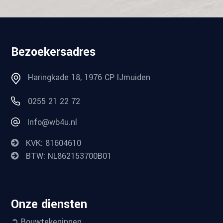
Bezoekersadres
Haringkade 18, 1976 CP IJmuiden
0255 21 22 72
Info@wb4u.nl
KVK: 81604610
BTW: NL862153700B01
Onze diensten
➲ Bouwtekeningen