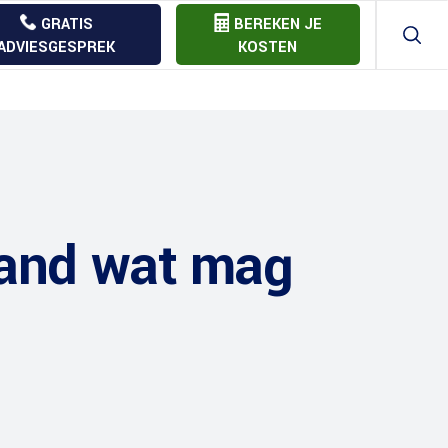
GRATIS
BEREKEN JE
ADVIESGESPREK
KOSTEN
land wat mag
Aannemer offerte vergelijk
Bouw
Bouwkostenberekening
Bouw
Bouw