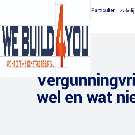
Particulier
Zakelij
Vergunningvr
wel en wat ni
Archief opvragen
Constructieb
Tekening huis
Bouwkostenb
Tekening dakkapel
Oppervlakteb
Tekening aanbouw
Daglichtberek
Tekening garage
Ventilatieber
Tekening dakopbouw
Warmteweers