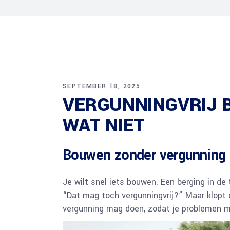
Tekening nokverhoging
Spuiventilati
Tekening vergunning
Ontwerptekening
Verkooptekening
Bestektekeningen
3D Bouwtekening
SEPTEMBER 18, 2025
VERGUNNINGVRIJ 
Constructietekeningen
Tekening opvragen
WAT NIET
Tekening villa
2D Bouwtekening
Bouwen zonder vergunning kl
Splitsingstekeningen
Slooptekeningen
Je wilt snel iets bouwen. Een berging in de
“Dat mag toch vergunningvrij?” Maar klopt d
vergunning mag doen, zodat je problemen 