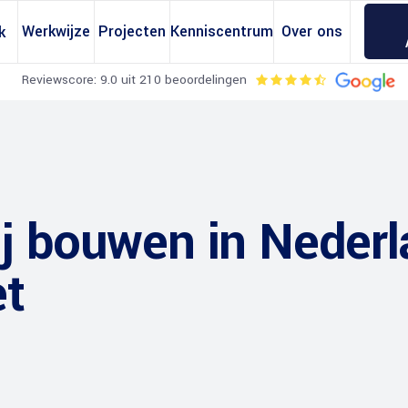
Werkwijze
Projecten
Kenniscentrum
Over ons
k
Reviewscore: 9.0 uit 210 beoordelingen
ij bouwen in Neder
et
erekeningen
Omgevingsvergunning
erekening
Regels Dakkapellen
erekening
Regels Bijgebouwen
ening
Regels Dakopbouwen
ekening
Regels Zonnepanelen
tandberekening
Regels Dakramen