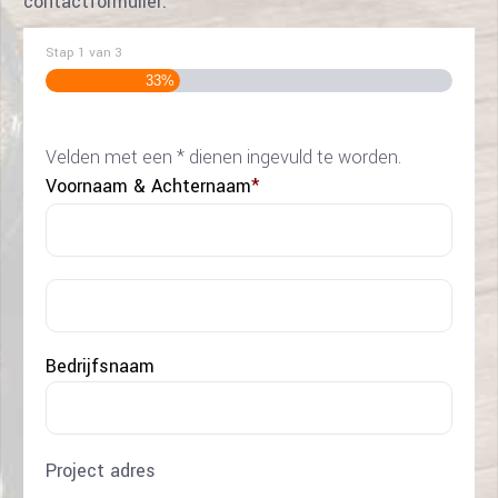
contactformulier.
Stap
1
van
3
33%
Velden met een * dienen ingevuld te worden.
Voornaam & Achternaam
*
Voor
Acht
Bedrijfsnaam
Project adres