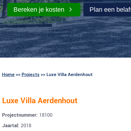
Tekening nokverhoging
Spuiventilati
Bereken je kosten
Plan een bela
Tekening vergunning
Ontwerptekening
Verkooptekening
Bestektekeningen
3D Bouwtekening
Constructietekeningen
Tekening opvragen
Home
Tekening villa
>>
Projects
>> Luxe Villa Aerdenhout
2D Bouwtekening
Splitsingstekeningen
Luxe Villa Aerdenhout
Slooptekeningen
Projectnummer:
18100
Jaartal:
2018