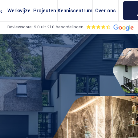
Werkwijze
Projecten
Kenniscentrum
Over ons
k
Reviewscore: 9.0 uit 210 beoordelingen
erekeningen
Omgevingsvergunning
erekening
Regels Dakkapellen
erekening
Regels Bijgebouwen
ening
Regels Dakopbouwen
ekening
Regels Zonnepanelen
tandberekening
Regels Dakramen