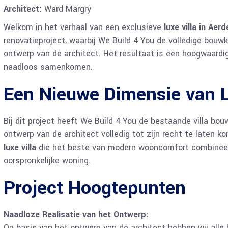
Architect:
Ward Margry
Welkom in het verhaal van een exclusieve
luxe villa in Aer
renovatieproject, waarbij We Build 4 You de volledige bouw
ontwerp van de architect. Het resultaat is een hoogwaardi
naadloos samenkomen.
Een Nieuwe Dimensie van 
Bij dit project heeft We Build 4 You de bestaande villa bou
ontwerp van de architect volledig tot zijn recht te laten k
luxe villa
die het beste van modern wooncomfort combineert
oorspronkelijke woning.
Project Hoogtepunten
Naadloze Realisatie van het Ontwerp:
Op basis van het ontwerp van de architect hebben wij alle 