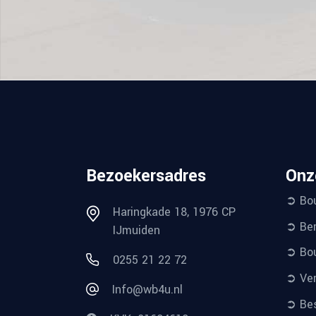
Bezoekersadres
Onz
➲ Bo
Haringkade 18, 1976 CP
➲ Ber
IJmuiden
➲ Bou
0255 21 22 72
➲ Ver
Info@wb4u.nl
➲ Bes