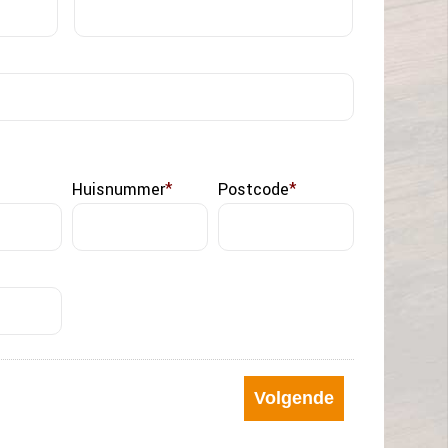
Voornaam
Achternaam
Huisnummer
*
Postcode
*