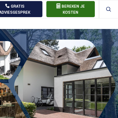
GRATIS
BEREKEN JE
ADVIESGESPREK
KOSTEN
Aannemer offerte vergelijk
Bouw
Bouwkostenberekening
Bouw
Bouw