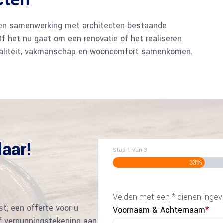
 en samenwerking met architecten bestaande
 het nu gaat om een renovatie of het realiseren
kwaliteit, vakmanschap en wooncomfort samenkomen.
laar!
Stap
1
van
3
33%
Velden met een * dienen ingev
t, een offerte voor u
Voornaam & Achternaam
*
f vergunningstekening aan