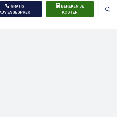
GRATIS
BEREKEN JE
ADVIESGESPREK
KOSTEN
Aannemer offerte vergelijk
Bouw
Bouwkostenberekening
Bouw
Bouw