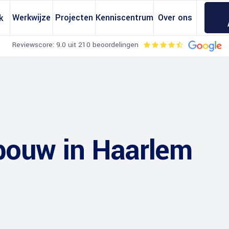
Werkwijze
Projecten
Kenniscentrum
Over ons
k
Reviewscore: 9.0 uit 210 beoordelingen
ouw in Haarlem
erekeningen
Omgevingsvergunning
erekening
Regels Dakkapellen
erekening
Regels Bijgebouwen
ening
Regels Dakopbouwen
ekening
Regels Zonnepanelen
tandberekening
Regels Dakramen