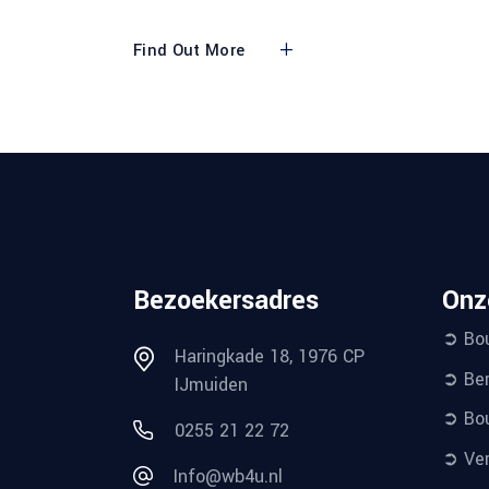
Find Out More
Bezoekersadres
Onz
➲ Bo
Haringkade 18, 1976 CP
➲ Ber
IJmuiden
➲ Bou
0255 21 22 72
➲ Ver
Info@wb4u.nl