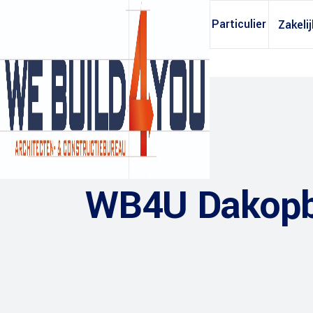
Particulier
Zakelij
WB4U Dakopb
Archief opvragen
Constructieb
Tekening huis
Bouwkostenb
Tekening dakkapel
Oppervlakteb
Tekening aanbouw
Daglichtberek
Tekening garage
Ventilatieber
Tekening dakopbouw
Warmteweers