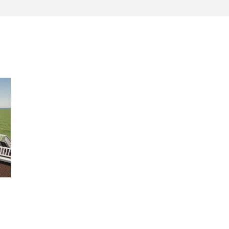
eberekening
Regels Erf-afscheidingen