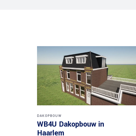
Tekening nokverhoging
Spuiventilati
Tekening vergunning
Ontwerptekening
Verkooptekening
Bestektekeningen
3D Bouwtekening
Constructietekeningen
Tekening opvragen
Tekening villa
2D Bouwtekening
Splitsingstekeningen
Slooptekeningen
DAKOPBOUW
WB4U Dakopbouw in
Haarlem