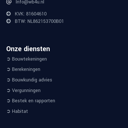
Info@wb4u.nl
KVK: 81604610
BTW: NL862153700B01
Onze diensten
➲ Bouwtekeningen
➲ Berekeningen
➲ Bouwkundig advies
➲ Vergunningen
➲ Bestek en rapporten
➲ Habitat