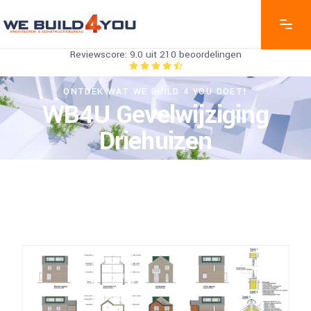
Reviewscore: 9.0 uit 210 beoordelingen
ONTDEK WAT WE BUILD 4 YOU DOET!
WB4U Gevelwijziging
Driehuizen