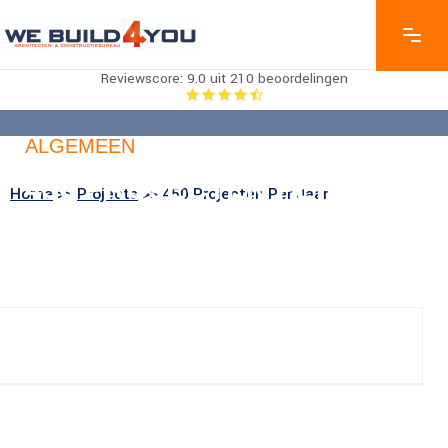
Reviewscore: 9.0 uit 210 beoordelingen
ALGEMEEN
450 PROJECTEN PER
Home
>>
Projects
>> 450 Projecten Per Jaar
JAAR